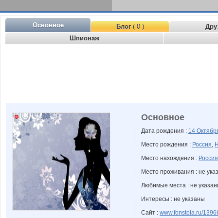
Основное
Блог
( 0 )
Дру
Шпионаж
Основное
Дата рождения :
14 Октяб
Место рождения :
Россия
,
Н
Место нахождения :
Россия
Место проживания : не ука
Любимые места : не указа
Интересы : не указаны
Сайт :
www.fonstola.ru/13966