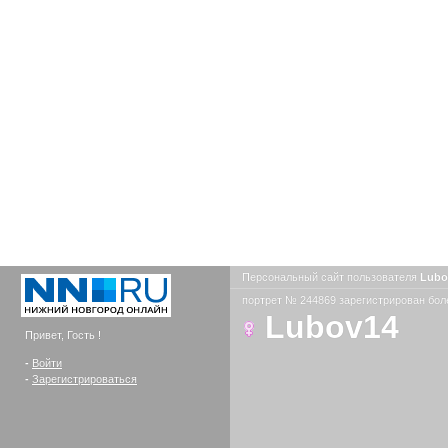
Персональный сайт пользователя
Lubo
портрет № 244869 зарегистрирован боле
Lubov14
Привет, Гость !
-
Войти
-
Зарегистрироваться