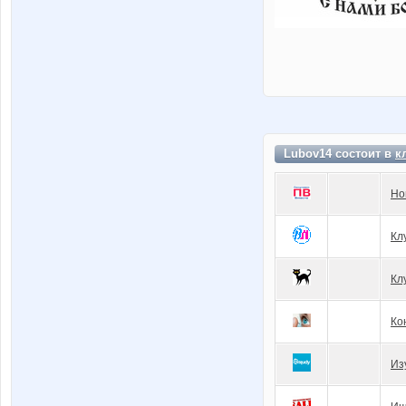
Lubov14 состоит в
к
Но
Кл
Кл
Ко
Из