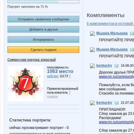
Портрет заполнен на 71 %
Комплименты
Отправить приватное сообщение
6 комплиментов в гостевой 
Добавить в друзья
Мышка-Малышка
Игнорировать
ПРОЧИТАЙТЕ ПРИ
Мышка-Малышка
Сделать подарок
ПРОЧИТАЙТЕ ПРИ
Совместная покупка: взрослый
kentucky
16.08.20
популярность:
1063 место
Дорогие друзья ПРИ
рейтинг
11173
?
www.nn.ru/community/
Пожалуйста, если В
Привилегированный
мое сообщение.
пользователь
7
Спасибо за пониман
уровня
kentucky
21.07.20
ПРИГЛАШАЮ!!!
Сбор заказов до 23
Распродажа!
Статистика портрета:
www.nn.ru/community/
сейчас просматривают портрет - 0
Сбор заказов до 27.